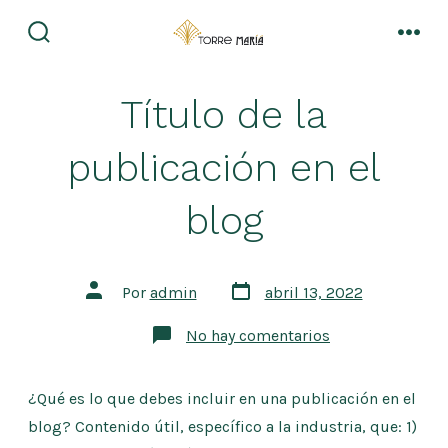
Saltar
al
alternar
men
la
contenido
búsqueda
Título de la
publicación en el
blog
Fecha
Autor
Por
admin
abril 13, 2022
de
de
publicación
la
en
No hay comentarios
entrada
Título
de
la
publicación
¿Qué es lo que debes incluir en una publicación en el
en
blog? Contenido útil, específico a la industria, que: 1)
el
blog